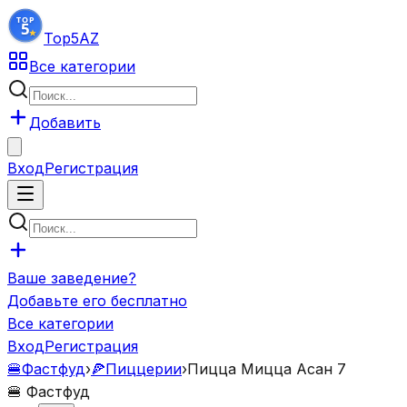
Top5
AZ
Все категории
Добавить
Вход
Регистрация
Ваше заведение?
Добавьте его бесплатно
Все категории
Вход
Регистрация
🍔
Фастфуд
›
🍕
Пиццерии
›
Пицца Мицца Асан 7
🍔
Фастфуд