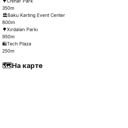
🌳
Chinar Park
350m
🏛️
Baku Karting Event Center
800m
🌳
Xırdalan Parkı
950m
🛍️
Tech Plaza
250m
🗺️
На карте