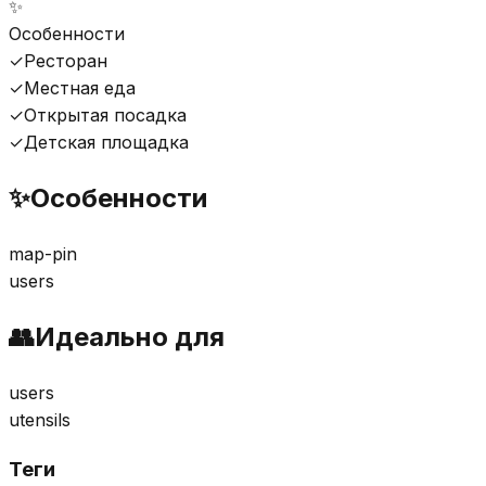
✨
Особенности
✓
Ресторан
✓
Местная еда
✓
Открытая посадка
✓
Детская площадка
✨
Особенности
map-pin
users
👥
Идеально для
users
utensils
Теги