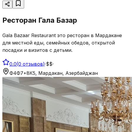
Ресторан Гала Базар
Gala Bazaar Restaurant это ресторан в Мардакане
для местной еды, семейных обедов, открытой
посадки и визитов с детьми.
0.0
(
0
отзывов
)
·
$$
·
Ф4Ф7+8К5, Мардакан, Азербайджан