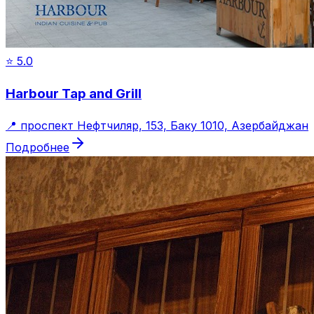
⭐
5.0
Harbour Tap and Grill
📍
проспект Нефтчиляр, 153, Баку 1010, Азербайджан
Подробнее