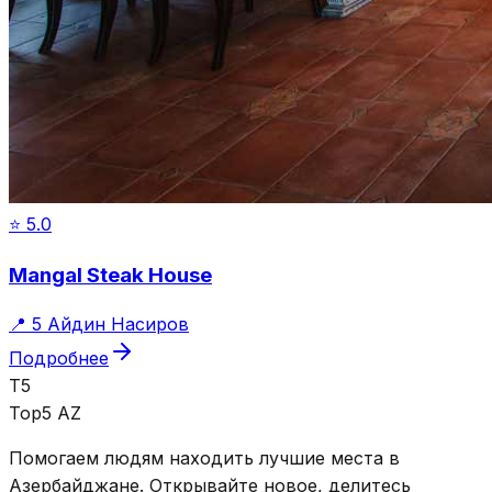
⭐
5.0
Mangal Steak House
📍
5 Айдин Насиров
Подробнее
T5
Top5 AZ
Помогаем людям находить лучшие места в
Азербайджане. Открывайте новое, делитесь