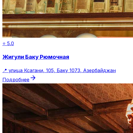
⭐
5.0
Жигули Баку Рюмочная
📍
улица Ксагани, 105, Баку 1073, Азербайджан
Подробнее