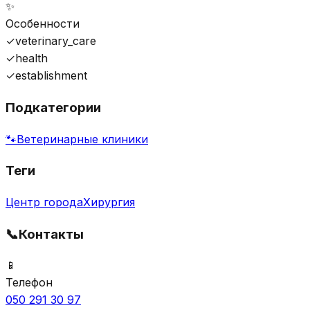
✨
Особенности
✓
veterinary_care
✓
health
✓
establishment
Подкатегории
🐾
Ветеринарные клиники
Теги
Центр города
Хирургия
📞
Контакты
📱
Телефон
050 291 30 97