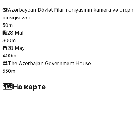
🖼️
Azərbaycan Dövlət Filarmoniyasının kamera və orqan
musiqisi zalı
50m
🛍️
28 Mall
300m
🚇
28 May
400m
🏛️
The Azerbaijan Government House
550m
🗺️
На карте