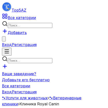
Top5
AZ
Все категории
Добавить
Вход
Регистрация
Ваше заведение?
Добавьте его бесплатно
Все категории
Вход
Регистрация
🐾
Услуги для животных
›
🐾
Ветеринарные
клиники
›
Клиника Royal Canin