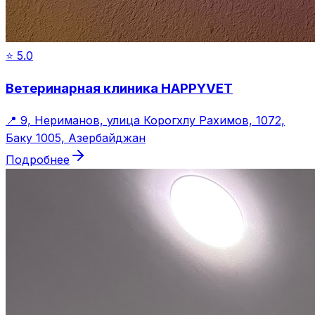
⭐
5.0
Ветеринарная клиника HAPPYVET
📍
9, Нериманов, улица Корогхлу Рахимов, 1072,
Баку 1005, Азербайджан
Подробнее