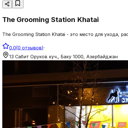
The Grooming Station Khatai
The Grooming Station Khatai - это место для ухода, 
0.0
(
0
отзывов
)
·
13 Сабит Оруков куч., Баку 1000, Азербайджан