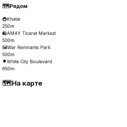
🗺️
Рядом
🚇
Khatai
250m
🛍️
AMAY Ticarət Mərkəzi
500m
🖼️
War Remnants Park
500m
🌳
White City Boulevard
650m
🗺️
На карте