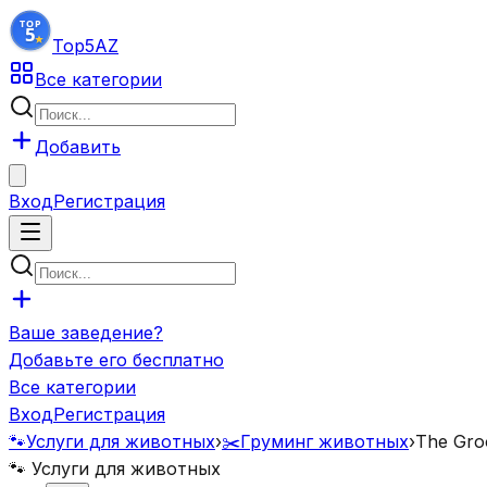
Top5
AZ
Все категории
Добавить
Вход
Регистрация
Ваше заведение?
Добавьте его бесплатно
Все категории
Вход
Регистрация
🐾
Услуги для животных
›
✂️
Груминг животных
›
The Groo
🐾
Услуги для животных