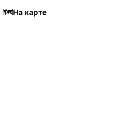
🗺️
На карте