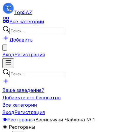
Top5
AZ
Все категории
Добавить
Вход
Регистрация
Ваше заведение?
Добавьте его бесплатно
Все категории
Вход
Регистрация
🍽️
Рестораны
›
Васильчуки Чайхона № 1
🍽️
Рестораны