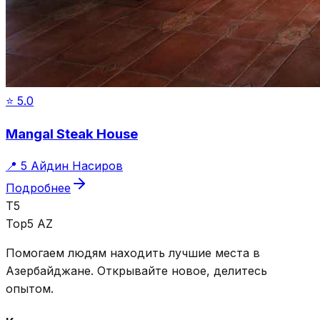
⭐
5.0
Mangal Steak House
📍
5 Айдин Насиров
Подробнее
T5
Top5 AZ
Помогаем людям находить лучшие места в
Азербайджане. Открывайте новое, делитесь
опытом.