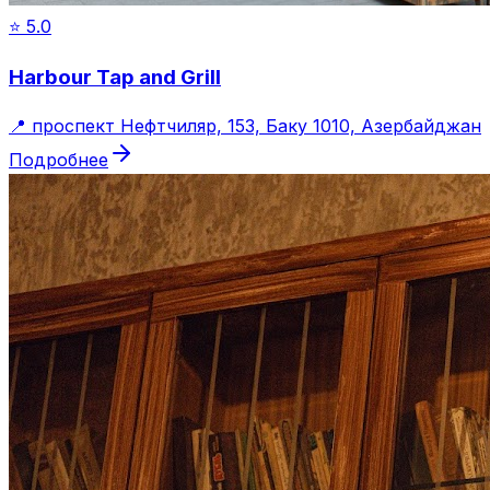
⭐
5.0
Harbour Tap and Grill
📍
проспект Нефтчиляр, 153, Баку 1010, Азербайджан
Подробнее