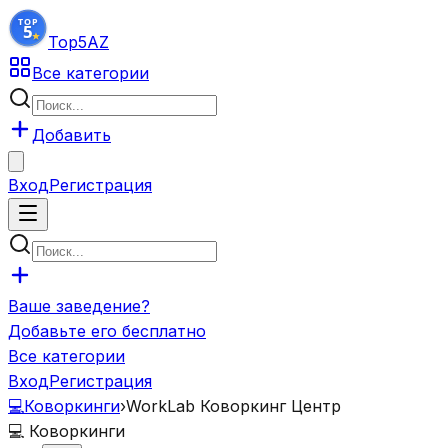
Top5
AZ
Все категории
Добавить
Вход
Регистрация
Ваше заведение?
Добавьте его бесплатно
Все категории
Вход
Регистрация
💻
Коворкинги
›
WorkLab Коворкинг Центр
💻
Коворкинги