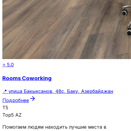
⭐
5.0
Rooms Coworking
📍
улица Бакыксанов, 48c, Баку, Азербайджан
Подробнее
T5
Top5 AZ
Помогаем людям находить лучшие места в