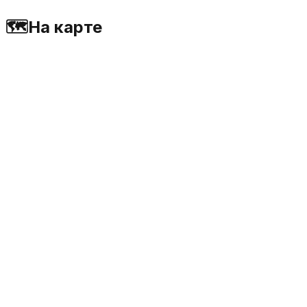
🗺️
На карте