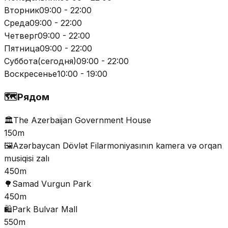
Вторник
09:00 - 22:00
Среда
09:00 - 22:00
Четверг
09:00 - 22:00
Пятница
09:00 - 22:00
Суббота
(
сегодня
)
09:00 - 22:00
Воскресенье
10:00 - 19:00
🗺️
Рядом
🏛️
The Azerbaijan Government House
150m
🖼️
Azərbaycan Dövlət Filarmoniyasının kamera və orqan
musiqisi zalı
450m
🌳
Samad Vurgun Park
450m
🛍️
Park Bulvar Mall
550m