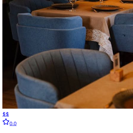
$$
0.0