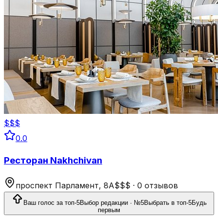
$$$
0.0
Ресторан Nakhchivan
проспект Парламент, 8A
$$$
·
0 отзывов
Ваш голос за топ-5
Выбор редакции · №5
Выбрать в топ-5
Будь
первым