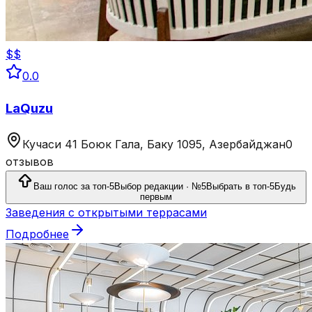
$$
0.0
LaQuzu
Кучаси 41 Боюк Гала, Баку 1095, Азербайджан
0
отзывов
Ваш голос за топ-5
Выбор редакции · №5
Выбрать в топ-5
Будь
первым
Заведения с открытыми террасами
Подробнее