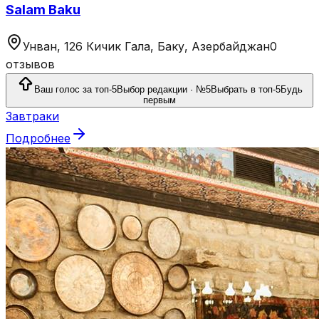
Salam Baku
Унван, 126 Кичик Гала, Баку, Азербайджан
0
отзывов
Ваш голос за топ-5
Выбор редакции · №5
Выбрать в топ-5
Будь
первым
Завтраки
Подробнее