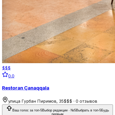
$$$
0.0
Restoran Çanaqqala
улица Гурбан Пиримов, 35
$$$
·
0 отзывов
Ваш голос за топ-5
Выбор редакции · №5
Выбрать в топ-5
Будь
первым