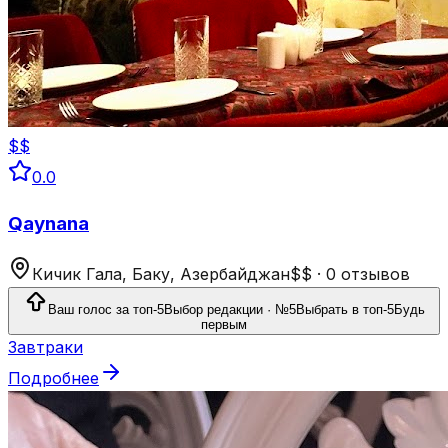
$$
0.0
Qaynana
Кичик Гала, Баку, Азербайджан
$$
·
0 отзывов
Ваш голос за топ-5
Выбор редакции · №5
Выбрать в топ-5
Будь
первым
Завтраки
Подробнее