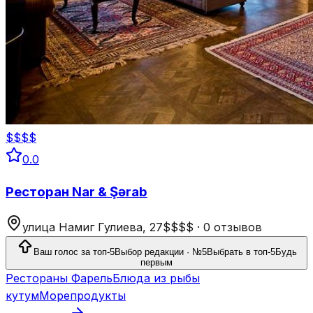
$$$$
0.0
Ресторан Nar & Şərab
улица Намиг Гулиева, 27
$$$$
·
0 отзывов
Ваш голос за топ-5
Выбор редакции · №5
Выбрать в топ-5
Будь
первым
Рестораны Фарель
Блюда из рыбы
кутум
Морепродукты