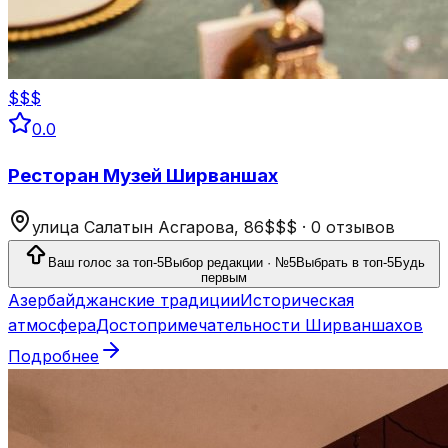
$$$
0.0
Ресторан Музей Ширваншах
улица Салатын Асгарова, 86
$$$
·
0 отзывов
Ваш голос за топ-5
Выбор редакции · №5
Выбрать в топ-5
Будь
первым
Азербайджанские традиции
Историческая
атмосфера
Достопримечательности Ширваншахов
Подробнее