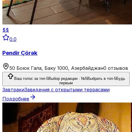
$$
0.0
Pendir Çörək
50 Боюк Гала, Баку 1000, Азербайджан
0 отзывов
Ваш голос за топ-5
Выбор редакции · №5
Выбрать в топ-5
Будь
первым
Завтраки
Заведения с открытыми террасами
Подробнее