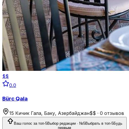
$$
0.0
Bürc Qala
15 Кичик Гала, Баку, Азербайджан
$$
·
0 отзывов
Ваш голос за топ-5
Выбор редакции · №5
Выбрать в топ-5
Будь
первым