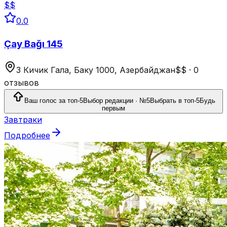
$$
0.0
Çay Bağı 145
3 Кичик Гала, Баку 1000, Азербайджан
$$
·
0
отзывов
Ваш голос за топ-5
Выбор редакции · №5
Выбрать в топ-5
Будь
первым
Завтраки
Подробнее