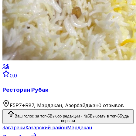
$$
0.0
Ресторан Рубаи
F5P7+R87, Мардакан, Азербайджан
0 отзывов
Ваш голос за топ-5
Выбор редакции · №5
Выбрать в топ-5
Будь
первым
Завтраки
Хазарский район
Мардакан