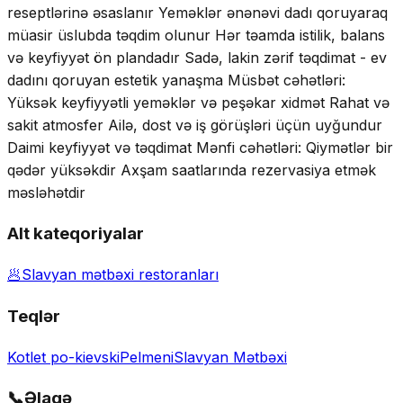
reseptlərinə əsaslanır Yeməklər ənənəvi dadı qoruyaraq
müasir üslubda təqdim olunur Hər təamda istilik, balans
və keyfiyyət ön plandadır Sadə, lakin zərif təqdimat - ev
dadını qoruyan estetik yanaşma Müsbət cəhətləri:
Yüksək keyfiyyətli yeməklər və peşəkar xidmət Rahat və
sakit atmosfer Ailə, dost və iş görüşləri üçün uyğundur
Daimi keyfiyyət və təqdimat Mənfi cəhətləri: Qiymətlər bir
qədər yüksəkdir Axşam saatlarında rezervasiya etmək
məsləhətdir
Alt kateqoriyalar
🥟
Slavyan mətbəxi restoranları
Teqlər
Kotlet po-kievski
Pelmeni
Slavyan Mətbəxi
📞
Əlaqə