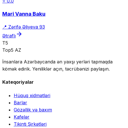
⭐
0.0
Mari Vanna Baku
📍
Zərifə Əliyeva 93
Ətraflı
T5
Top5 AZ
İnsanlara Azərbaycanda ən yaxşı yerləri tapmaqda
kömək edirik. Yeniliklər açın, təcrübənizi paylaşın.
Kateqoriyalar
Hüquq xidmətləri
Barlar
Gözəllik və baxım
Kafelər
Tikinti Şirkətləri