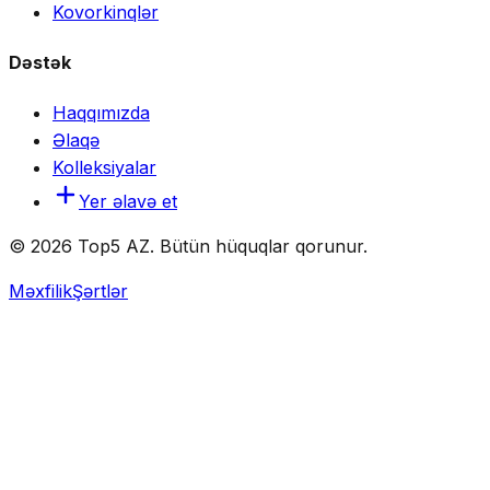
Kovorkinqlər
Dəstək
Haqqımızda
Əlaqə
Kolleksiyalar
Yer əlavə et
© 2026 Top5 AZ. Bütün hüquqlar qorunur.
Məxfilik
Şərtlər