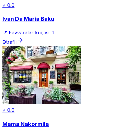
⭐
0.0
Ivan Da Maria Baku
📍
Favvaralar küçəsi, 1
Ətraflı
⭐
0.0
Mama Nakormila