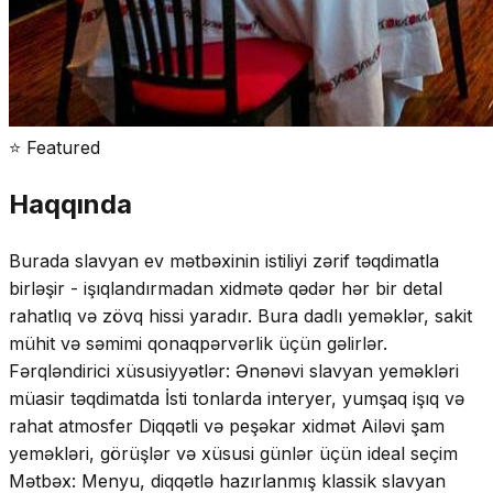
⭐ Featured
Haqqında
Burada slavyan ev mətbəxinin istiliyi zərif təqdimatla
birləşir - işıqlandırmadan xidmətə qədər hər bir detal
rahatlıq və zövq hissi yaradır. Bura dadlı yeməklər, sakit
mühit və səmimi qonaqpərvərlik üçün gəlirlər.
Fərqləndirici xüsusiyyətlər: Ənənəvi slavyan yeməkləri
müasir təqdimatda İsti tonlarda interyer, yumşaq işıq və
rahat atmosfer Diqqətli və peşəkar xidmət Ailəvi şam
yeməkləri, görüşlər və xüsusi günlər üçün ideal seçim
Mətbəx: Menyu, diqqətlə hazırlanmış klassik slavyan