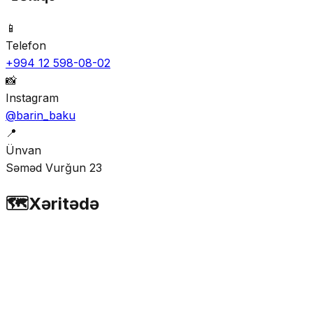
📱
Telefon
+994 12 598-08-02
📸
Instagram
@barin_baku
📍
Ünvan
Səməd Vurğun 23
🗺️
Xəritədə