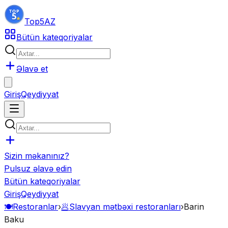
Top5
AZ
Bütün kateqoriyalar
Əlavə et
Giriş
Qeydiyyat
Sizin məkanınız?
Pulsuz əlavə edin
Bütün kateqoriyalar
Giriş
Qeydiyyat
🍽️
Restoranlar
›
🥟
Slavyan mətbəxi restoranları
›
Barin
Baku