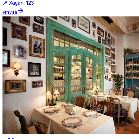
📍
Xagani 123
Ətraflı