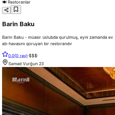
🍽️
Restoranlar
Barin Baku
Barin Baku - müasir üslubda qurulmuş, eyni zamanda ev
ab-havasını qoruyan bir restorandır
0.0
(
0
rəy
)
·
$$$
·
Səməd Vurğun 23