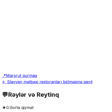
📍
Marşrut qurmaq
← Slavyan mətbəxi restoranları bölməsinə qayıt
💬
Rəylər və Reytinq
★
0.0
orta qiymət