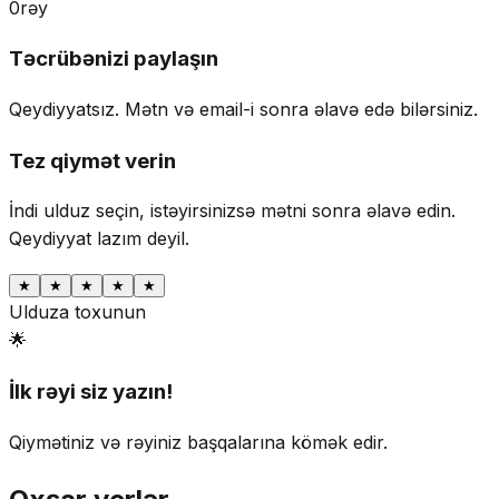
0
rəy
Təcrübənizi paylaşın
Qeydiyyatsız. Mətn və email-i sonra əlavə edə bilərsiniz.
Tez qiymət verin
İndi ulduz seçin, istəyirsinizsə mətni sonra əlavə edin.
Qeydiyyat lazım deyil.
★
★
★
★
★
Ulduza toxunun
🌟
İlk rəyi siz yazın!
Qiymətiniz və rəyiniz başqalarına kömək edir.