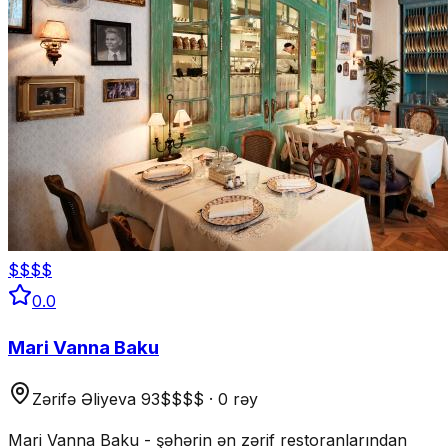
$$$$
0.0
Mari Vanna Baku
Zərifə Əliyeva 93
$$$$
·
0 rəy
Mari Vanna Baku - şəhərin ən zərif restoranlarından