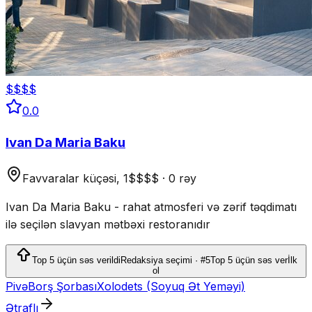
$$$$
0.0
Ivan Da Maria Baku
Favvaralar küçəsi, 1
$$$$
·
0 rəy
Ivan Da Maria Baku - rahat atmosferi və zərif təqdimatı
ilə seçilən slavyan mətbəxi restoranıdır
Top 5 üçün səs verildi
Redaksiya seçimi · #5
Top 5 üçün səs ver
İlk
ol
Pivə
Borş Şorbası
Xolodets (Soyuq Ət Yeməyi)
Ətraflı