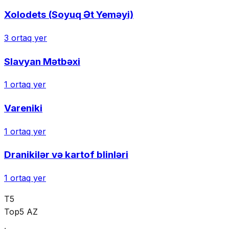
Xolodets (Soyuq Ət Yeməyi)
3
ortaq yer
Slavyan Mətbəxi
1
ortaq yer
Vareniki
1
ortaq yer
Dranikilər və kartof blinləri
1
ortaq yer
T5
Top5 AZ