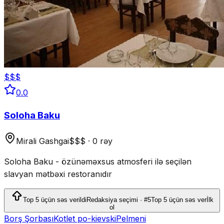
$$$
0.0
Soloha Baku
Mirali Gashgai
$$$
·
0 rəy
Soloha Baku - özünəməxsus atmosferi ilə seçilən
slavyan mətbəxi restoranıdır
Top 5 üçün səs verildi
Redaksiya seçimi · #5
Top 5 üçün səs ver
İlk
ol
Borş Şorbası
Kotlet po-kievski
Pelmeni