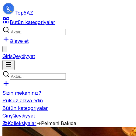
Top5
AZ
Bütün kateqoriyalar
Əlavə et
Giriş
Qeydiyyat
Sizin məkanınız?
Pulsuz əlavə edin
Bütün kateqoriyalar
Giriş
Qeydiyyat
📚
Kolleksiyalar
→
Pelmeni Bakıda