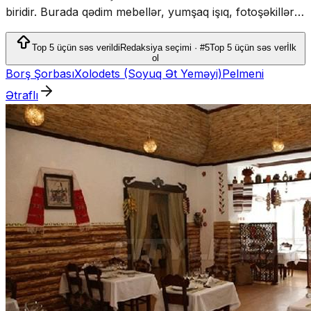
biridir. Burada qədim mebellər, yumşaq işıq, fotoşəkillər
və farfor bəzəklər ev ab-havası yaradır və sanki
nənənizin evinə gəlmisiniz kimi hiss olunur
Top 5 üçün səs verildi
Redaksiya seçimi · #5
Top 5 üçün səs ver
İlk
ol
Borş Şorbası
Xolodets (Soyuq Ət Yeməyi)
Pelmeni
Ətraflı