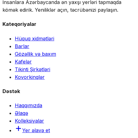
İnsanlara Azərbaycanda ən yaxşı yerləri tapmaqda
kömək edirik. Yeniliklər açın, təcrübənizi paylaşın.
Kateqoriyalar
Hüquq xidmətləri
Barlar
Gözəllik və baxım
Kafelər
Tikinti Şirkətləri
Kovorkinqlər
Dəstək
Haqqımızda
Əlaqə
Kolleksiyalar
Yer əlavə et