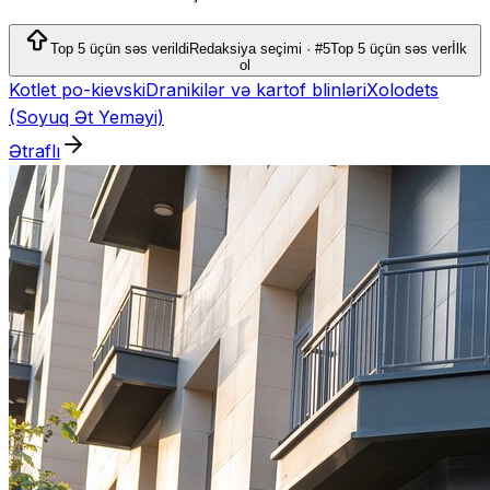
Top 5 üçün səs verildi
Redaksiya seçimi · #5
Top 5 üçün səs ver
İlk
ol
Kotlet po-kievski
Dranikilər və kartof blinləri
Xolodets
(Soyuq Ət Yeməyi)
Ətraflı