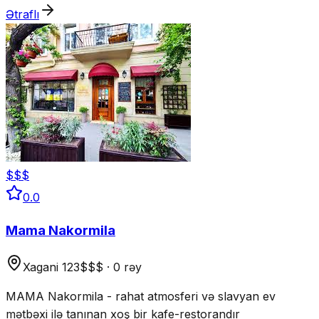
Ətraflı
$$$
0.0
Mama Nakormila
Xagani 123
$$$
·
0 rəy
MAMA Nakormila - rahat atmosferi və slavyan ev
mətbəxi ilə tanınan xoş bir kafe-restorandır