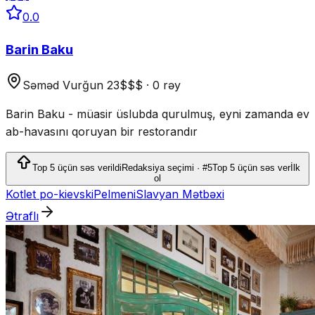
0.0
Barin Baku
Səməd Vurğun 23
$$$
·
0 rəy
Barin Baku - müasir üslubda qurulmuş, eyni zamanda ev
ab-havasını qoruyan bir restorandır
Top 5 üçün səs verildi
Redaksiya seçimi · #5
Top 5 üçün səs ver
İlk
ol
Kotlet po-kievski
Pelmeni
Slavyan Mətbəxi
Ətraflı