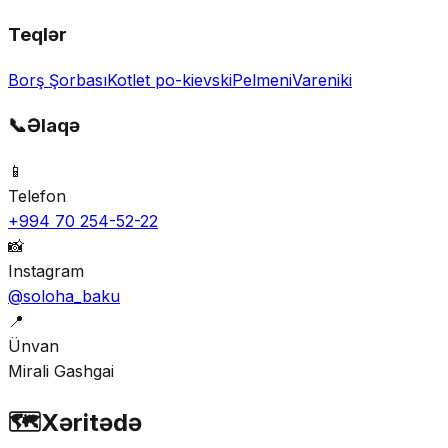
Teqlər
Borş Şorbası
Kotlet po-kievski
Pelmeni
Vareniki
📞
Əlaqə
📱
Telefon
+994 70 254-52-22
📸
Instagram
@soloha_baku
📍
Ünvan
Mirali Gashgai
🗺️
Xəritədə