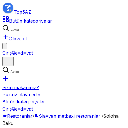
Top5
AZ
Bütün kateqoriyalar
Əlavə et
Giriş
Qeydiyyat
Sizin məkanınız?
Pulsuz əlavə edin
Bütün kateqoriyalar
Giriş
Qeydiyyat
🍽️
Restoranlar
›
🥟
Slavyan mətbəxi restoranları
›
Soloha
Baku