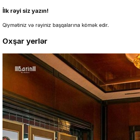
İlk rəyi siz yazın!
Qiymətiniz və rəyiniz başqalarına kömək edir.
Oxşar yerlər