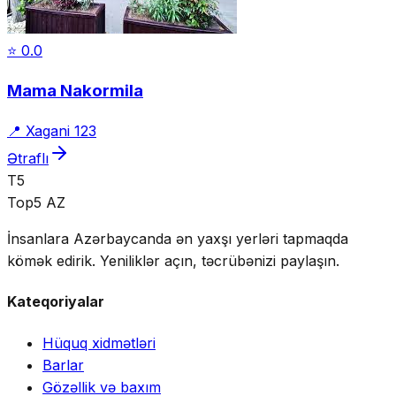
⭐
0.0
Mama Nakormila
📍
Xagani 123
Ətraflı
T5
Top5 AZ
İnsanlara Azərbaycanda ən yaxşı yerləri tapmaqda
kömək edirik. Yeniliklər açın, təcrübənizi paylaşın.
Kateqoriyalar
Hüquq xidmətləri
Barlar
Gözəllik və baxım