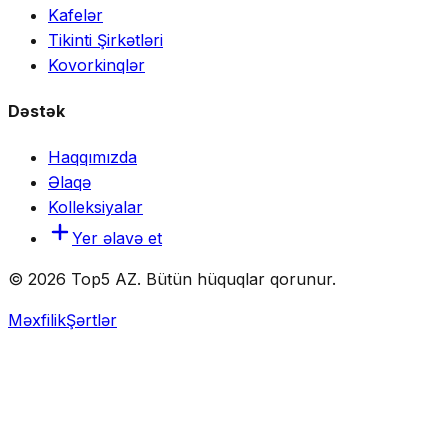
Kafelər
Tikinti Şirkətləri
Kovorkinqlər
Dəstək
Haqqımızda
Əlaqə
Kolleksiyalar
Yer əlavə et
© 2026 Top5 AZ. Bütün hüquqlar qorunur.
Məxfilik
Şərtlər