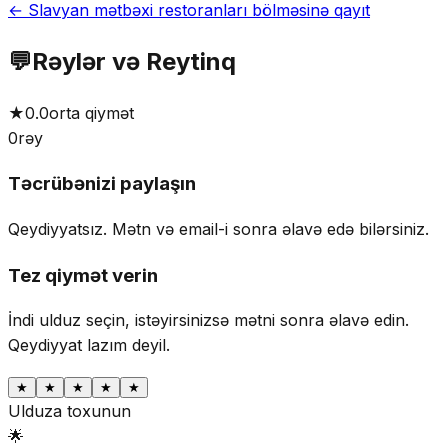
← Slavyan mətbəxi restoranları bölməsinə qayıt
💬
Rəylər və Reytinq
★
0.0
orta qiymət
0
rəy
Təcrübənizi paylaşın
Qeydiyyatsız. Mətn və email-i sonra əlavə edə bilərsiniz.
Tez qiymət verin
İndi ulduz seçin, istəyirsinizsə mətni sonra əlavə edin.
Qeydiyyat lazım deyil.
★
★
★
★
★
Ulduza toxunun
🌟