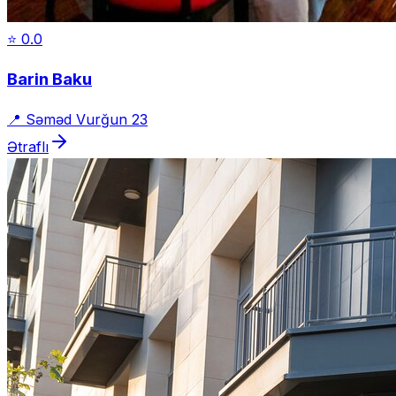
⭐
0.0
Barin Baku
📍
Səməd Vurğun 23
Ətraflı