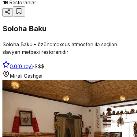
🍽️
Restoranlar
Soloha Baku
Soloha Baku - özünəməxsus atmosferi ilə seçilən
slavyan mətbəxi restoranıdır
0.0
(
0
rəy
)
·
$$$
·
Mirali Gashgai