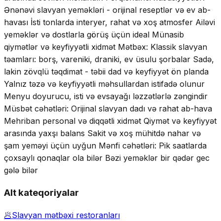
Ənənəvi slavyan yeməkləri - orijinal reseptlər və ev ab-
havası İsti tonlarda interyer, rahat və xoş atmosfer Ailəvi
yeməklər və dostlarla görüş üçün ideal Münasib
qiymətlər və keyfiyyətli xidmət Mətbəx: Klassik slavyan
təamları: borş, vareniki, draniki, ev üsulu şorbalar Sadə,
lakin zövqlü təqdimat - təbii dad və keyfiyyət ön planda
Yalnız təzə və keyfiyyətli məhsullardan istifadə olunur
Menyu doyurucu, isti və evsayağı ləzzətlərlə zəngindir
Müsbət cəhətləri: Orijinal slavyan dadı və rahat ab-hava
Mehriban personal və diqqətli xidmət Qiymət və keyfiyyət
arasında yaxşı balans Sakit və xoş mühitdə nahar və
şam yeməyi üçün uyğun Mənfi cəhətləri: Pik saatlarda
çoxsaylı qonaqlar ola bilər Bəzi yeməklər bir qədər gec
gələ bilər
Alt kateqoriyalar
🥟
Slavyan mətbəxi restoranları