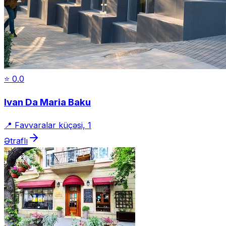
⭐
0.0
Ivan Da Maria Baku
📍
Favvaralar küçəsi, 1
Ətraflı