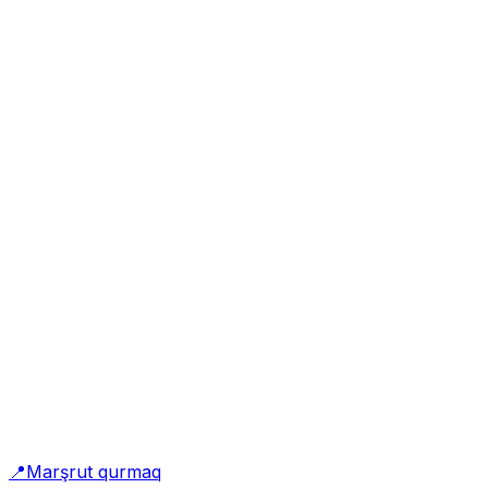
📍
Marşrut qurmaq