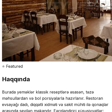
⭐ Featured
Haqqında
Burada yeməklər klassik reseptlərə əsasən, təzə
məhsullardan və bol porsiyalarla hazırlanır. Restoran
evsayağı dadı, diqqətli xidməti və sakit mühiti ilə qonaqlar
arasında sevilən məkandır. Fərqləndirici xüsusiyyətlər: