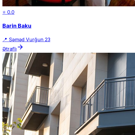
⭐
0.0
Barin Baku
📍
Səməd Vurğun 23
Ətraflı