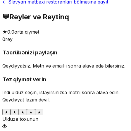
← Slavyan mətbəxi restoranları bölməsinə qayıt
💬
Rəylər və Reytinq
★
0.0
orta qiymət
0
rəy
Təcrübənizi paylaşın
Qeydiyyatsız. Mətn və email-i sonra əlavə edə bilərsiniz.
Tez qiymət verin
İndi ulduz seçin, istəyirsinizsə mətni sonra əlavə edin.
Qeydiyyat lazım deyil.
★
★
★
★
★
Ulduza toxunun
🌟