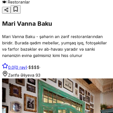
🍽️
Restoranlar
Mari Vanna Baku
Mari Vanna Baku - şəhərin ən zərif restoranlarından
biridir. Burada qədim mebellər, yumşaq işıq, fotoşəkillər
və farfor bəzəklər ev ab-havası yaradır və sanki
nənənizin evinə gəlmisiniz kimi hiss olunur
0.0
(
0
rəy
)
·
$$$$
·
Zərifə Əliyeva 93