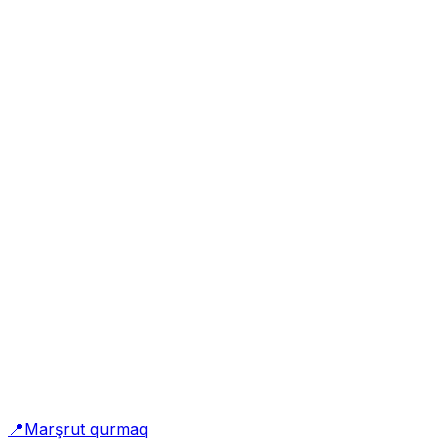
📍
Marşrut qurmaq