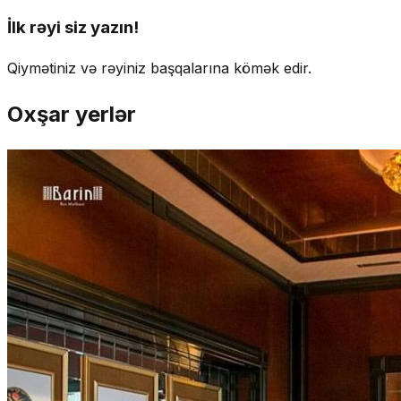
İlk rəyi siz yazın!
Qiymətiniz və rəyiniz başqalarına kömək edir.
Oxşar yerlər