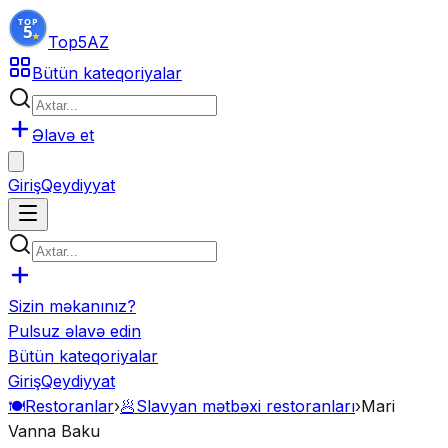
Top5
AZ
Bütün kateqoriyalar
Əlavə et
Giriş
Qeydiyyat
Sizin məkanınız?
Pulsuz əlavə edin
Bütün kateqoriyalar
Giriş
Qeydiyyat
🍽️
Restoranlar
›
🥟
Slavyan mətbəxi restoranları
›
Mari
Vanna Baku