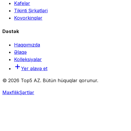
Kafelər
Tikinti Şirkətləri
Kovorkinqlər
Dəstək
Haqqımızda
Əlaqə
Kolleksiyalar
Yer əlavə et
© 2026 Top5 AZ. Bütün hüquqlar qorunur.
Məxfilik
Şərtlər