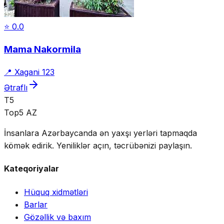
⭐
0.0
Mama Nakormila
📍
Xagani 123
Ətraflı
T5
Top5 AZ
İnsanlara Azərbaycanda ən yaxşı yerləri tapmaqda
kömək edirik. Yeniliklər açın, təcrübənizi paylaşın.
Kateqoriyalar
Hüquq xidmətləri
Barlar
Gözəllik və baxım