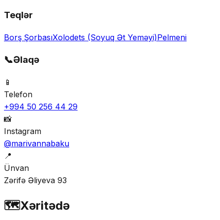
Teqlər
Borş Şorbası
Xolodets (Soyuq Ət Yeməyi)
Pelmeni
📞
Əlaqə
📱
Telefon
+994 50 256 44 29
📸
Instagram
@marivannabaku
📍
Ünvan
Zərifə Əliyeva 93
🗺️
Xəritədə