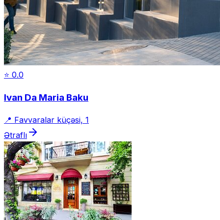
⭐
0.0
Ivan Da Maria Baku
📍
Favvaralar küçəsi, 1
Ətraflı