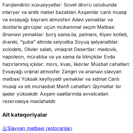
Fərqləndirici xüsusiyyətlər: Sovet dövrü üslubunda
interyer və antik mebel bəzəkləri Axşamlar canlı musiqi
və evsayağı bayram atmosferi Ailəvi yeməklər və
dostlarla görüşlər üçün mükəmməl seçim Mətbəx:
Ənənəvi yeməklər: borş xama ilə, pelmeni, Kiyev kotleti,
draniki, “şuba” altında selyodka Soyuq qəlyanaltılar:
xolodets, Olivier salatı, vinaqret Desertlər: medovik,
napoleon, mürəbbə və ya xama ilə blinçiklər Evdə
hazırlanmış içkilər: mors, kvas, likörlər Müsbət cəhətləri:
Evsayağı orijinal atmosfer Zəngin və ənənəvi slavyan
mətbəxi Yüksək keyfiyyətli yeməklər və xidmət Canlı
musiqi və isti münasibət Mənfi cəhətləri: Qiymətlər bir
qədər yüksəkdir Axşam saatlarında əvvəlcədən
rezervasiya məsləhətdir
Alt kateqoriyalar
🥟
Slavyan mətbəxi restoranları