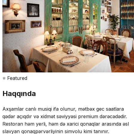
⭐ Featured
Haqqında
Axşamlar canlı musiqi ifa olunur, mətbəx gec saatlara
qədər açıqdır və xidmət səviyyəsi premium dərəcədədir.
Restoran həm yerli, həm də xarici qonaqlar arasında əsl
slavyan qonaqpərvərliyinin simvolu kimi tanınır.