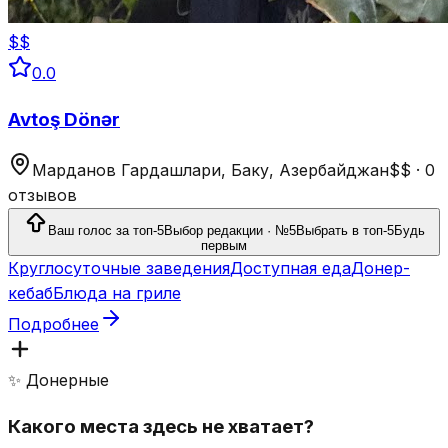
$$
0.0
Avtoş Dönər
Марданов Гардашлари, Баку, Азербайджан
$$
·
0
отзывов
Ваш голос за топ-5
Выбор редакции · №5
Выбрать в топ-5
Будь
первым
Круглосуточные заведения
Доступная еда
Донер-
кебаб
Блюда на гриле
Подробнее
✨ Донерные
Какого места здесь не хватает?