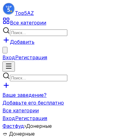
Top5
AZ
Все категории
Добавить
Вход
Регистрация
Ваше заведение?
Добавьте его бесплатно
Все категории
Вход
Регистрация
Фастфуд
›
Донерные
🥙
Донерные