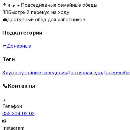
👨‍👩‍👧‍👦
Повседневные семейные обеды
🏃‍♂️
Быстрый перекус на ходу
💼
Доступный обед для работников
Подкатегории
🥙
Донерные
Теги
Круглосуточные заведения
Доступная еда
Донер-кеба
📞
Контакты
📱
Телефон
055 304 02 02
📸
Instagram