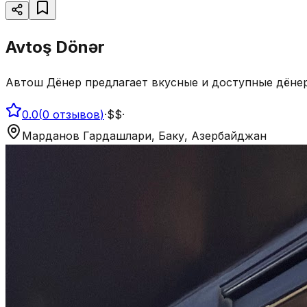
Avtoş Dönər
Автош Дёнер предлагает вкусные и доступные дёнер
0.0
(
0
отзывов
)
·
$$
·
Марданов Гардашлари, Баку, Азербайджан