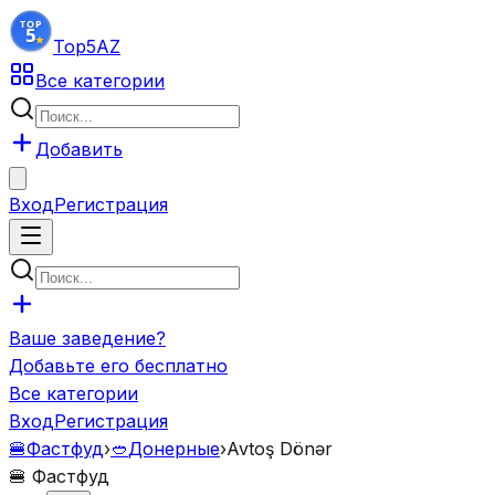
Top5
AZ
Все категории
Добавить
Вход
Регистрация
Ваше заведение?
Добавьте его бесплатно
Все категории
Вход
Регистрация
🍔
Фастфуд
›
🥙
Донерные
›
Avtoş Dönər
🍔
Фастфуд