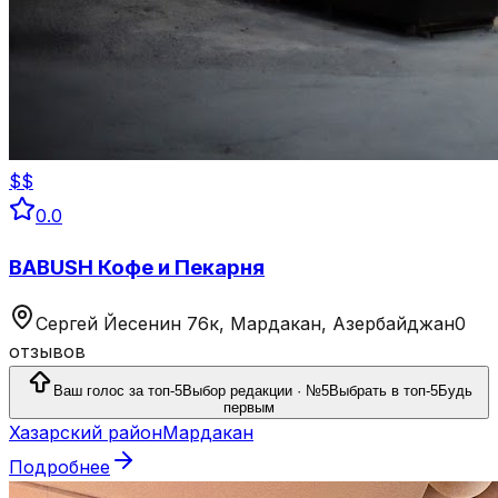
$$
0.0
BABUSH Кофе и Пекарня
Сергей Йесенин 76к, Мардакан, Азербайджан
0
отзывов
Ваш голос за топ-5
Выбор редакции · №5
Выбрать в топ-5
Будь
первым
Хазарский район
Мардакан
Подробнее