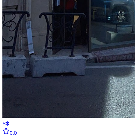
$$
0.0