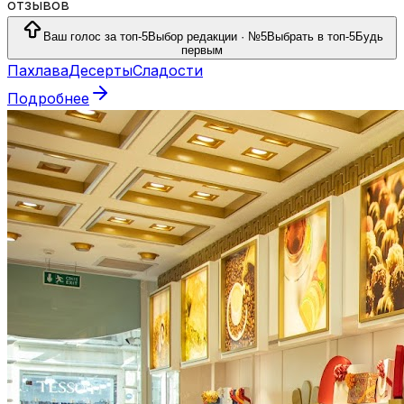
отзывов
Ваш голос за топ-5
Выбор редакции · №5
Выбрать в топ-5
Будь
первым
Пахлава
Десерты
Сладости
Подробнее