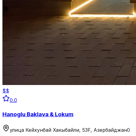
$$
0.0
Hanoglu Baklava & Lokum
улица Кейхунбай Хакыбайли, 53F, Азербайджан
0