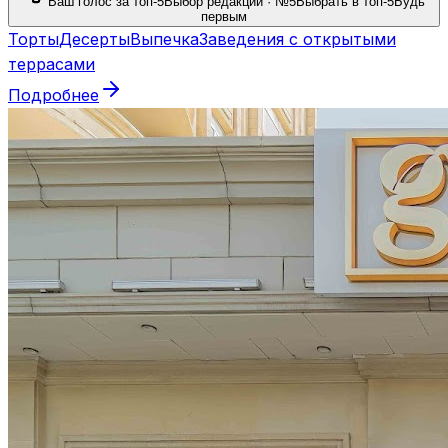
Ваш голос за топ-5
Выбор редакции · №5
Выбрать в топ-5
Будь
первым
Торты
Десерты
Выпечка
Заведения с открытыми
террасами
Подробнее