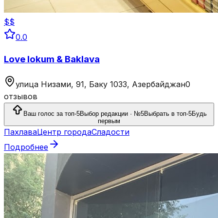
$$
0.0
Love lokum & Baklava
улица Низами, 91, Баку 1033, Азербайджан
0
отзывов
Ваш голос за топ-5
Выбор редакции · №5
Выбрать в топ-5
Будь
первым
Пахлава
Центр города
Сладости
Подробнее