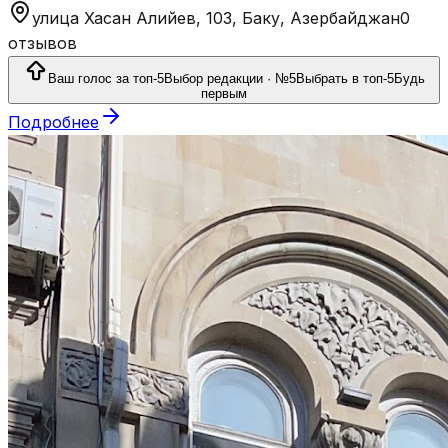
улица Хасан Алийев, 103, Баку, Азербайджан
0
отзывов
Ваш голос за топ-5
Выбор редакции · №5
Выбрать в топ-5
Будь
первым
Подробнее