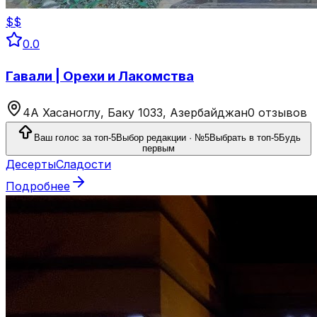
$$
0.0
Гавали | Орехи и Лакомства
4А Хасаноглу, Баку 1033, Азербайджан
0 отзывов
Ваш голос за топ-5
Выбор редакции · №5
Выбрать в топ-5
Будь
первым
Десерты
Сладости
Подробнее