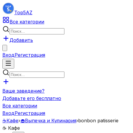
Top5
AZ
Все категории
Добавить
Вход
Регистрация
Ваше заведение?
Добавьте его бесплатно
Все категории
Вход
Регистрация
☕
Кафе
›
🧁
Выпечка и Кулинария
›
bonbon patisserie
☕
Кафе