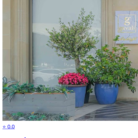
⭐
0.0