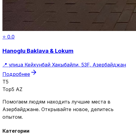
⭐
0.0
Hanoglu Baklava & Lokum
📍
улица Кейхунбай Хакыбайли, 53F, Азербайджан
Подробнее
T5
Top5 AZ
Помогаем людям находить лучшие места в
Азербайджане. Открывайте новое, делитесь
опытом.
Категории