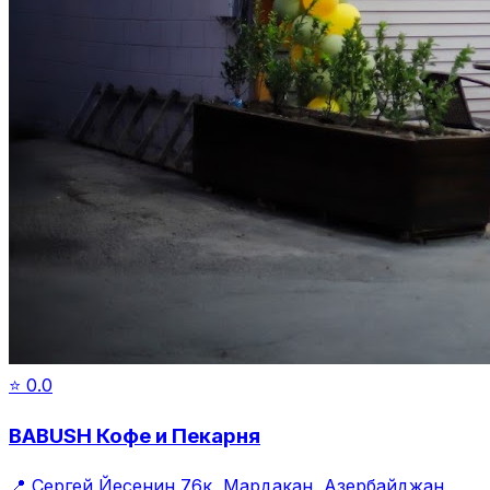
⭐
0.0
BABUSH Кофе и Пекарня
📍
Сергей Йесенин 76к, Мардакан, Азербайджан