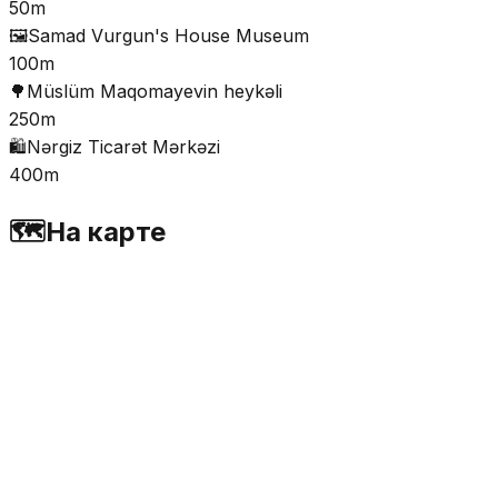
50m
🖼️
Samad Vurgun's House Museum
100m
🌳
Müslüm Maqomayevin heykəli
250m
🛍️
Nərgiz Ticarət Mərkəzi
400m
🗺️
На карте