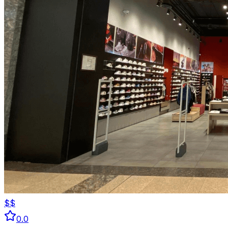
$$
0.0