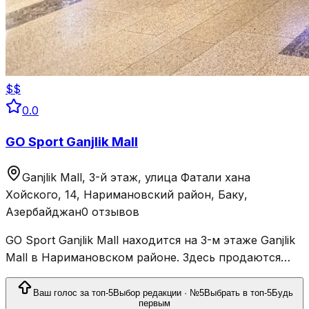
$$
0.0
GO Sport Ganjlik Mall
Ganjlik Mall, 3-й этаж, улица Фатали хана
Хойского, 14, Наримановский район, Баку,
Азербайджан
0 отзывов
GO Sport Ganjlik Mall находится на 3-м этаже Ganjlik
Mall в Наримановском районе. Здесь продаются
спортивная одежда, обувь и товары для фитнеса,
бега, активного отдыха и командных видов спорта.
Ваш голос за топ-5
Выбор редакции · №5
Выбрать в топ-5
Будь
первым