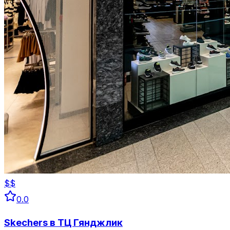
$$
0.0
Skechers в ТЦ Гянджлик