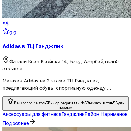
$$
0.0
Adidas в ТЦ Гянджлик
Фатали Ксан Ксойски 14, Баку, Азербайджан
0
отзывов
Магазин Adidas на 2 этаже ТЦ Гянджлик,
предлагающий обувь, спортивную одежду,
тренировочную экипировку и аксессуары.
Ваш голос за топ-5
Выбор редакции · №5
Выбрать в топ-5
Будь
первым
Аксессуары для фитнеса
Гянджлик
Район Нариманов
Подробнее