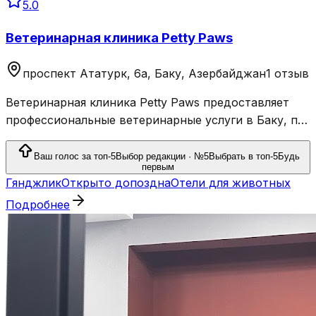
5.0
Ветеринарная клиника Petty Paws
проспект Ататурк, 6a, Баку, Азербайджан
1 отзыв
Ветеринарная клиника Petty Paws предоставляет
профессиональные ветеринарные услуги в Баку, по
адресу 6a проспект Ататюрк.
Ваш голос за топ-5
Выбор редакции · №5
Выбрать в топ-5
Будь
первым
Гянджлик
Открыто допоздна
Отели для животных
Подробнее