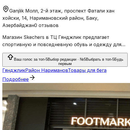
Ganjlik Молл, 2-й этаж, проспект Фатали хан
хойски, 14, Наримановский район, Баку,
Азербайджан
0 отзывов
Магазин Skechers в ТЦ Гянджлик предлагает
спортивную и повседневную обувь и одежду для
всей семьи.
Ваш голос за топ-5
Выбор редакции · №5
Выбрать в топ-5
Будь
первым
Гянджлик
Район Нариманов
Товары для бега
Подробнее