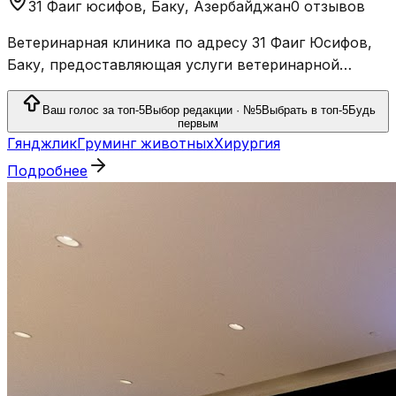
31 Фаиг юсифов, Баку, Азербайджан
0 отзывов
Ветеринарная клиника по адресу 31 Фаиг Юсифов,
Баку, предоставляющая услуги ветеринарной
помощи.
Ваш голос за топ-5
Выбор редакции · №5
Выбрать в топ-5
Будь
первым
Гянджлик
Груминг животных
Хирургия
Подробнее