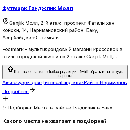
Футмарк Гянджлик Молл
Ganjlik Молл, 2-й этаж, проспект Фатали хан
хойски, 14, Наримановский район, Баку,
Азербайджан
0 отзывов
Footmark - мультибрендовый магазин кроссовок в
стиле городской жизни на 2 этаже Ganjlik Mall,
предлагающий кроссовки, спортивно-
повседневную одежду, аксессуары и скейтборды.
Ваш голос за топ-5
Выбор редакции · №5
Выбрать в топ-5
Будь
первым
Аксессуары для фитнеса
Гянджлик
Район Нариманов
Подробнее
✨ Подборка: Места в районе Гянджлик в Баку
Какого места не хватает в подборке?