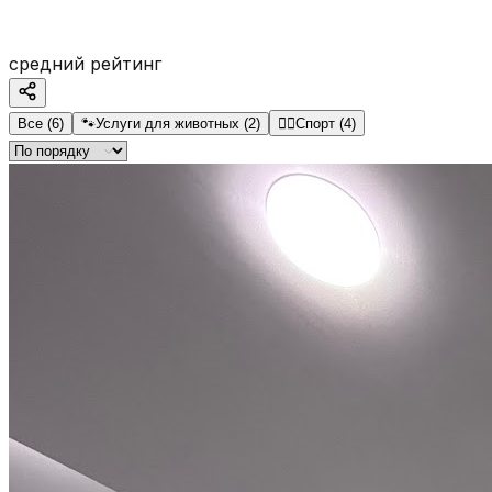
средний рейтинг
Все
(
6
)
🐾
Услуги для животных
(
2
)
🏋️‍♂️
Спорт
(
4
)