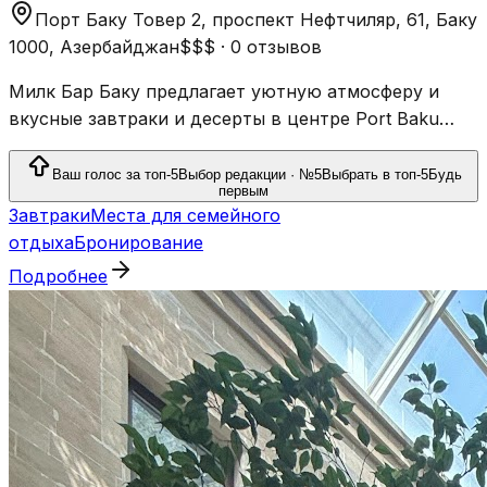
Порт Баку Товер 2, проспект Нефтчиляр, 61, Баку
1000, Азербайджан
$$$
·
0 отзывов
Милк Бар Баку предлагает уютную атмосферу и
вкусные завтраки и десерты в центре Port Baku
Tower с отличным обслуживанием и высокими
оценками.
Ваш голос за топ-5
Выбор редакции · №5
Выбрать в топ-5
Будь
первым
Завтраки
Места для семейного
отдыха
Бронирование
Подробнее