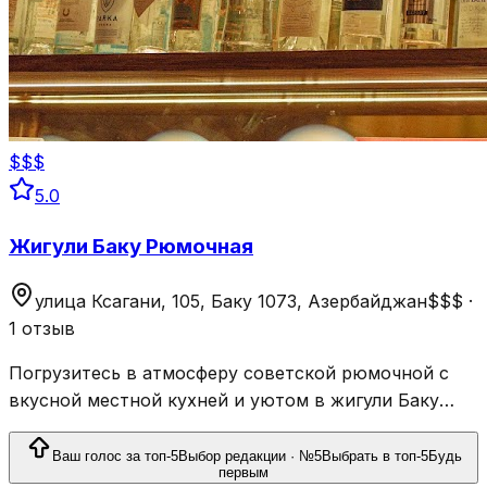
$$$
5.0
Жигули Баку Рюмочная
улица Ксагани, 105, Баку 1073, Азербайджан
$$$
·
1 отзыв
Погрузитесь в атмосферу советской рюмочной с
вкусной местной кухней и уютом в жигули Баку
Рюмочной - любимом месте в Баку.
Ваш голос за топ-5
Выбор редакции · №5
Выбрать в топ-5
Будь
первым