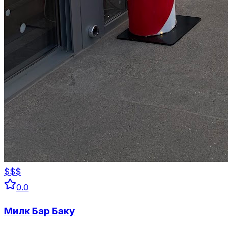
$$$
0.0
Милк Бар Баку