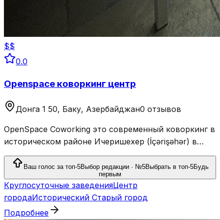
$$
0.0
Openspace коворкинг центр
Донга 1 50, Баку, Азербайджан
0 отзывов
OpenSpace Coworking это современный коворкинг в
историческом районе Ичеришехер (İçərişəhər) в
Баку.
Ваш голос за топ-5
Выбор редакции · №5
Выбрать в топ-5
Будь
первым
Круглосуточные заведения
Центр
города
Исторический Старый город
Подробнее