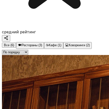
средний рейтинг
Все
(
6
)
🍽️
Рестораны
(
3
)
☕
Кафе
(
1
)
💻
Коворкинги
(
2
)