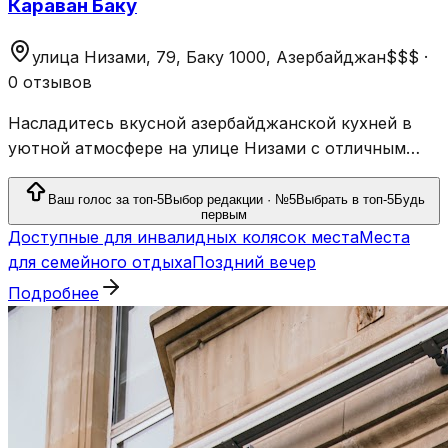
Караван Баку
улица Низами, 79, Баку 1000, Азербайджан
$$$
·
0 отзывов
Насладитесь вкусной азербайджанской кухней в
уютной атмосфере на улице Низами с отличным
сервисом, широкий выбор кальянов и поздним
ужином в Караван Баку.
Ваш голос за топ-5
Выбор редакции · №5
Выбрать в топ-5
Будь
первым
Доступные для инвалидных колясок места
Места
для семейного отдыха
Поздний вечер
Подробнее