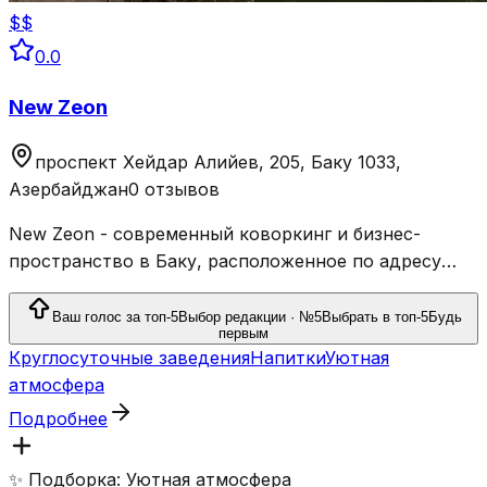
$$
0.0
New Zeon
проспект Хейдар Алийев, 205, Баку 1033,
Азербайджан
0 отзывов
New Zeon - современный коворкинг и бизнес-
пространство в Баку, расположенное по адресу
проспект Гейдара Алиева, 205. Пространство
работает 24/7 и предлагает полностью
Ваш голос за топ-5
Выбор редакции · №5
Выбрать в топ-5
Будь
первым
оборудованные офисы и рабочие кабинеты для
Круглосуточные заведения
Напитки
Уютная
фрилансеров, предпринимателей и компаний.
атмосфера
Подробнее
✨ Подборка: Уютная атмосфера