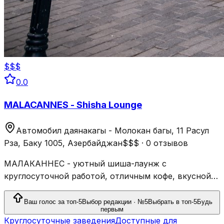
$$$
0.0
MALACANNES - Shisha Lounge
Автомобил даянакагы - Молокан багы, 11 Расул
Рза, Баку 1005, Азербайджан
$$$
·
0 отзывов
МАЛАКАННЕС - уютный шиша-лаунж с
круглосуточной работой, отличным кофе, вкусной
кухней и атмосферой уюта в центре Баку.
Ваш голос за топ-5
Выбор редакции · №5
Выбрать в топ-5
Будь
первым
Круглосуточные заведения
Доступные для