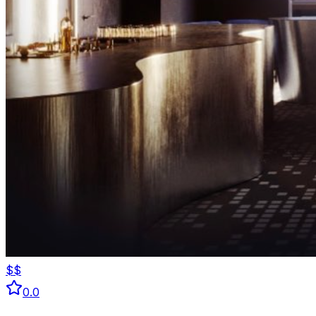
$$
0.0