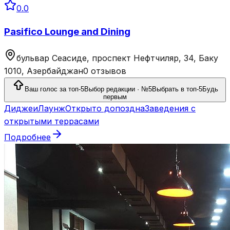
0.0
Pasifico Lounge and Dining
бульвар Сеасиде, проспект Нефтчиляр, 34, Баку
1010, Азербайджан
0 отзывов
Ваш голос за топ-5
Выбор редакции · №5
Выбрать в топ-5
Будь
первым
Диджеи
Лаунж
Открыто допоздна
Заведения с
открытыми террасами
Подробнее