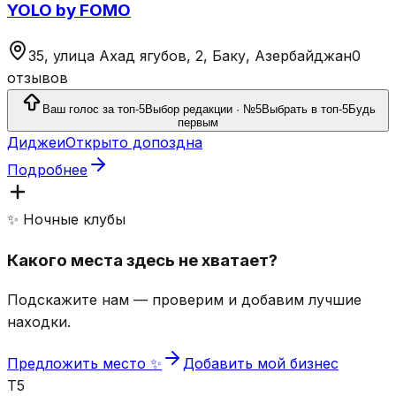
YOLO by FOMO
35, улица Ахад ягубов, 2, Баку, Азербайджан
0
отзывов
Ваш голос за топ-5
Выбор редакции · №5
Выбрать в топ-5
Будь
первым
Диджеи
Открыто допоздна
Подробнее
✨ Ночные клубы
Какого места здесь не хватает?
Подскажите нам — проверим и добавим лучшие
находки.
Предложить место ✨
Добавить мой бизнес
T5