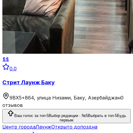
$$
0.0
Стрит Лаунж Баку
9ВХ5+864, улица Низами, Баку, Азербайджан
0
отзывов
Ваш голос за топ-5
Выбор редакции · №5
Выбрать в топ-5
Будь
первым
Центр города
Лаунж
Открыто допоздна