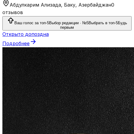
Абдулкарим Ализада, Баку, Азербайджан
0
отзывов
Ваш голос за топ-5
Выбор редакции · №5
Выбрать в топ-5
Будь
первым
Открыто допоздна
Подробнее