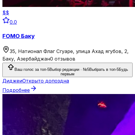
$$
0.0
FOMO Баку
35, Натионал Флаг Сгуаре, улица Ахад ягубов, 2,
Баку, Азербайджан
0 отзывов
Ваш голос за топ-5
Выбор редакции · №5
Выбрать в топ-5
Будь
первым
Диджеи
Открыто допоздна
Подробнее