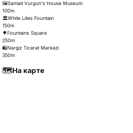
🖼️
Samad Vurgun's House Museum
100m
🏛️
White Lilies Fountain
150m
🌳
Fountains Square
250m
🛍️
Nərgiz Ticarət Mərkəzi
350m
🗺️
На карте