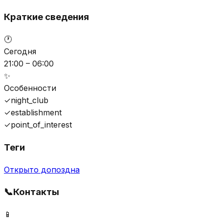
Краткие сведения
🕐
Сегодня
21:00 – 06:00
✨
Особенности
✓
night_club
✓
establishment
✓
point_of_interest
Теги
Открыто допоздна
📞
Контакты
📱