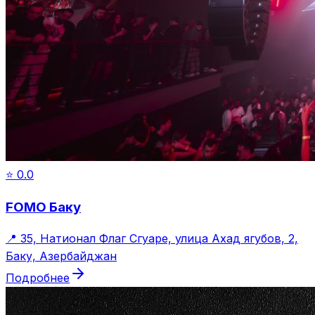
⭐
0.0
FOMO Баку
📍
35, Натионал Флаг Сгуаре, улица Ахад ягубов, 2,
Баку, Азербайджан
Подробнее