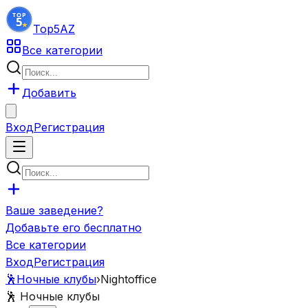
Top5
AZ
Все категории
Добавить
Вход
Регистрация
Ваше заведение?
Добавьте его бесплатно
Все категории
Вход
Регистрация
🕺
Ночные клубы
›
Nightoffice
🕺
Ночные клубы