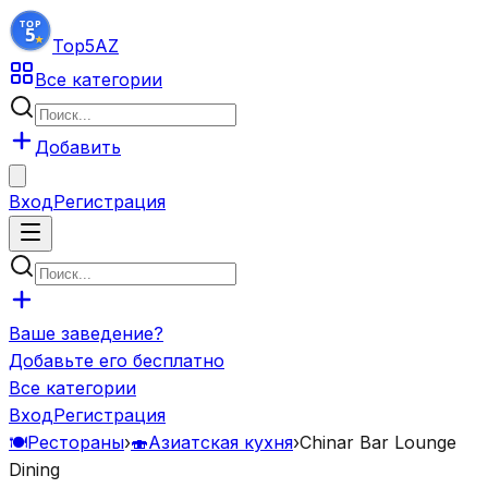
Top5
AZ
Все категории
Добавить
Вход
Регистрация
Ваше заведение?
Добавьте его бесплатно
Все категории
Вход
Регистрация
🍽️
Рестораны
›
🍣
Азиатская кухня
›
Chinar Bar Lounge
Dining