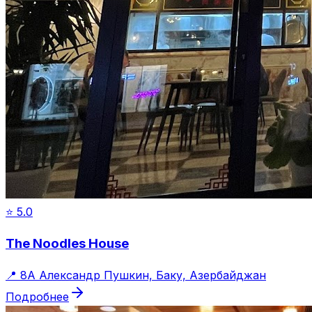
⭐
5.0
The Noodles House
📍
8А Александр Пушкин, Баку, Азербайджан
Подробнее