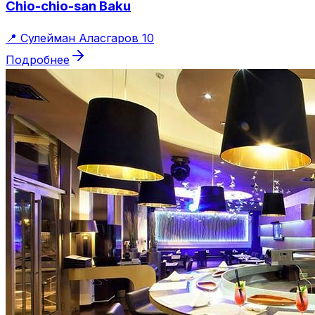
Chio-chio-san Baku
📍
Сулейман Аласгаров 10
Подробнее