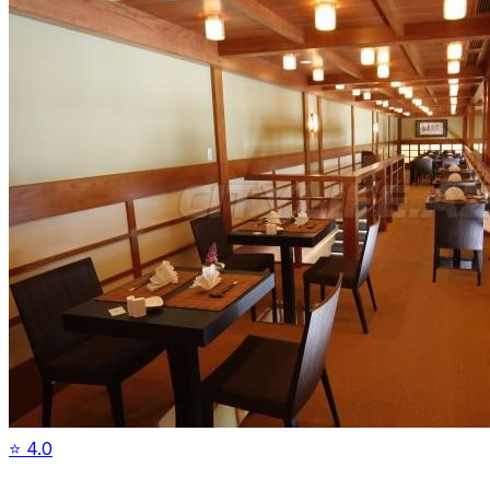
⭐
4.0