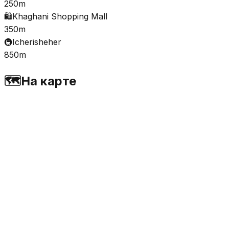
250m
🛍️
Khaghani Shopping Mall
350m
🚇
Icherisheher
850m
🗺️
На карте