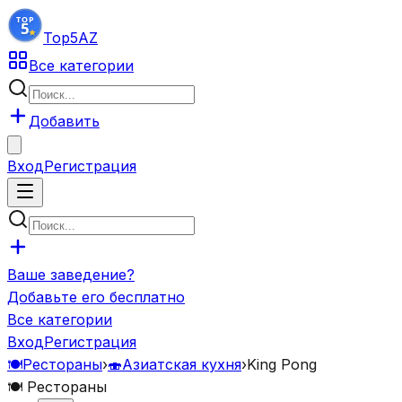
Top5
AZ
Все категории
Добавить
Вход
Регистрация
Ваше заведение?
Добавьте его бесплатно
Все категории
Вход
Регистрация
🍽️
Рестораны
›
🍣
Азиатская кухня
›
King Pong
🍽️
Рестораны