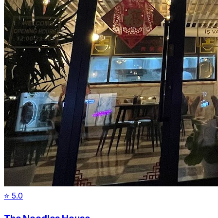
⭐
5.0