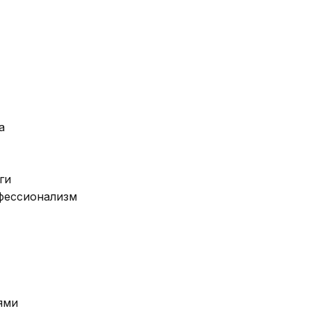
а
ги
фессионализм
ями