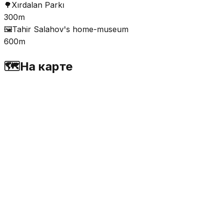
🌳
Xırdalan Parkı
300m
🖼️
Tahir Salahov's home-museum
600m
🗺️
На карте