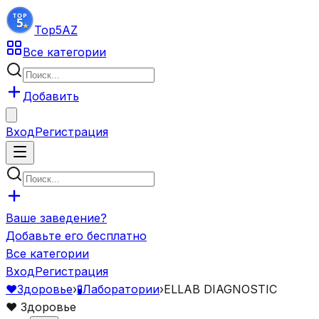
Top5
AZ
Все категории
Добавить
Вход
Регистрация
Ваше заведение?
Добавьте его бесплатно
Все категории
Вход
Регистрация
❤️
Здоровье
›
🧪
Лаборатории
›
ELLAB DIAGNOSTIC
❤️
Здоровье