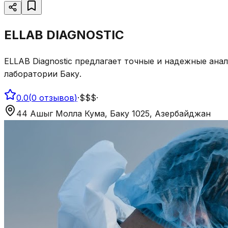
ELLAB DIAGNOSTIC
ELLAB Diagnostic предлагает точные и надежные ан
лаборатории Баку.
0.0
(
0
отзывов
)
·
$$$
·
44 Ашыг Молла Кума, Баку 1025, Азербайджан