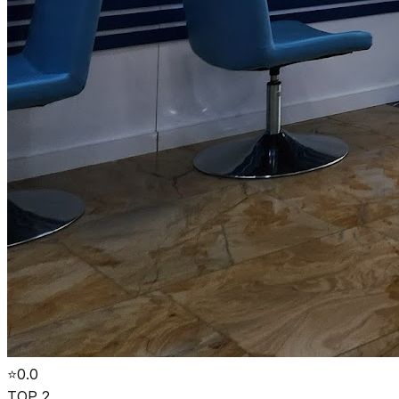
⭐
0.0
TOP 2