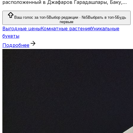
расположенный в Джафаров Гарадашлары, Баку,
предлагающий цветочные композиции и услуги,
связанные с цветами.
Ваш голос за топ-5
Выбор редакции · №5
Выбрать в топ-5
Будь
первым
Выгодные цены
Комнатные растения
Уникальные
букеты
Подробнее