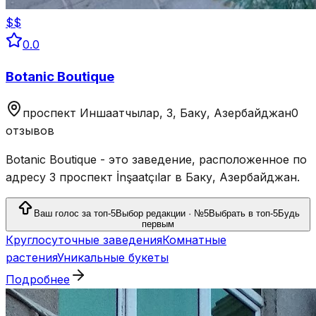
$$
0.0
Botanic Boutique
проспект Иншаатчылар, 3, Баку, Азербайджан
0
отзывов
Botanic Boutique - это заведение, расположенное по
адресу 3 проспект İnşaatçılar в Баку, Азербайджан.
Ваш голос за топ-5
Выбор редакции · №5
Выбрать в топ-5
Будь
первым
Круглосуточные заведения
Комнатные
растения
Уникальные букеты
Подробнее