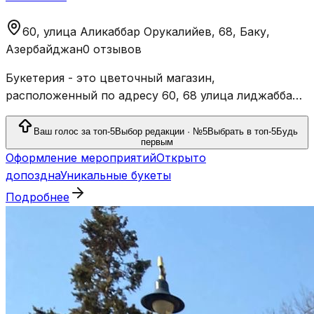
60, улица Аликаббар Орукалийев, 68, Баку,
Азербайджан
0 отзывов
Букетерия - это цветочный магазин,
расположенный по адресу 60, 68 улица Әлиджаббар
Оруджалиев, Баку, Азербайджан.
Ваш голос за топ-5
Выбор редакции · №5
Выбрать в топ-5
Будь
первым
Оформление мероприятий
Открыто
допоздна
Уникальные букеты
Подробнее