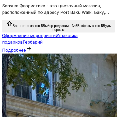
Sensum Флористика - это цветочный магазин,
расположенный по адресу Port Baku Walk, Баку,
предлагающий цветочные композиции и
сопутствующие услуги.
Ваш голос за топ-5
Выбор редакции · №5
Выбрать в топ-5
Будь
первым
Оформление мероприятий
Упаковка
подарков
Гербарий
Подробнее