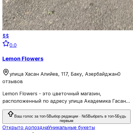
$$
0.0
Lemon Flowers
улица Хасан Алийев, 117, Баку, Азербайджан
0
отзывов
Lemon Flowers - это цветочный магазин,
расположенный по адресу улица Академика Гасана
Алиева, 117, Баку, Азербайджан.
Ваш голос за топ-5
Выбор редакции · №5
Выбрать в топ-5
Будь
первым
Открыто допоздна
Уникальные букеты