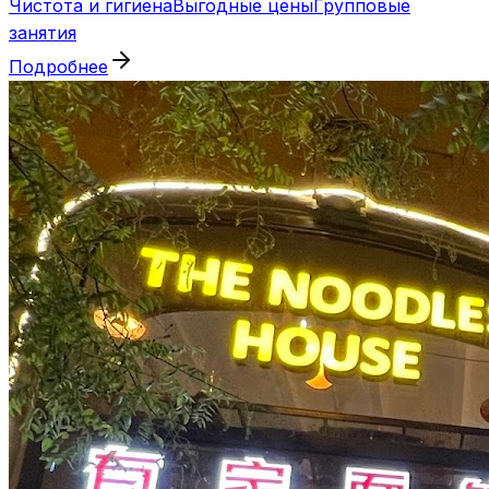
Чистота и гигиена
Выгодные цены
Групповые
занятия
Подробнее