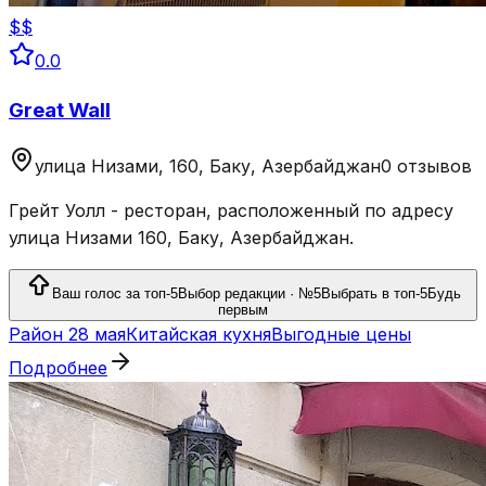
$$
0.0
Great Wall
улица Низами, 160, Баку, Азербайджан
0 отзывов
Грейт Уолл - ресторан, расположенный по адресу
улица Низами 160, Баку, Азербайджан.
Ваш голос за топ-5
Выбор редакции · №5
Выбрать в топ-5
Будь
первым
Район 28 мая
Китайская кухня
Выгодные цены
Подробнее